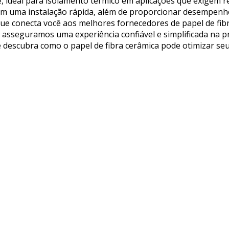
e, ideal para isolamento térmico em aplicações que exigem re
tem uma instalação rápida, além de proporcionar desempenh
 que conecta você aos melhores fornecedores de papel de fib
asseguramos uma experiência confiável e simplificada na p
 e descubra como o papel de fibra cerâmica pode otimizar se