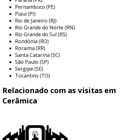
benefícios da embeleza cerâmica
Pernambuco (PE)
coral
Piauí (PI)
Rio de Janeiro (RJ)
além das características mencionadas, a
Rio Grande do Norte (RN)
embeleza cerâmica coral apresenta uma série
Rio Grande do Sul (RS)
de benefícios que a tornam uma escolha ideal
Rondônia (RO)
para projetos de construção e reforma.
Roraima (RR)
Santa Catarina (SC)
entre os principais benefícios, destacam-se:
São Paulo (SP)
Sergipe (SE)
design atraente
: as opções de cores e
Tocantins (TO)
acabamentos permitem a criação de
ambientes sofisticados.
Relacionado com as visitas em
sustentabilidade
: muitas das opções são
Cerâmica
produzidas com materiais ecológicos,
contribuindo para a preservação do meio
ambiente.
valor agregado
: a instalação desses
revestimentos pode valorizar o imóvel a