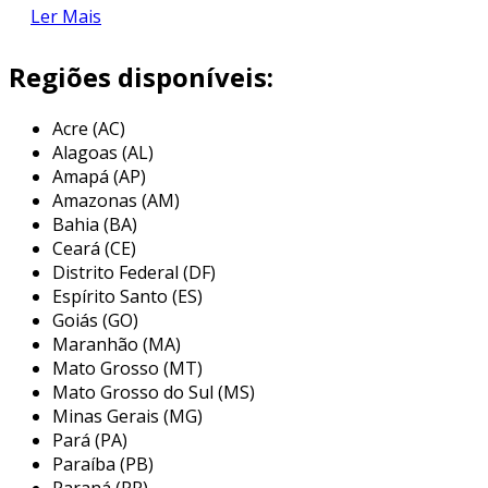
Ler Mais
características do produto
Regiões disponíveis:
a embeleza cerâmica coral é composta por
materiais de alta qualidade. com uma variedade
Acre (AC)
de cores e texturas, esse revestimento se
Alagoas (AL)
adapta a diferentes estilos arquitetônicos e
Amapá (AP)
oferece opções para todos os gostos.
Amazonas (AM)
Bahia (BA)
as principais características incluem:
Ceará (CE)
Distrito Federal (DF)
durabilidade
: o produto é resistente a
Espírito Santo (ES)
impactos e condições climáticas adversas.
Goiás (GO)
fácil manutenção
: a limpeza é simples, o
Maranhão (MA)
que proporciona praticidade ao usuário.
Mato Grosso (MT)
Mato Grosso do Sul (MS)
versatilidade
: pode ser utilizado em
Minas Gerais (MG)
diversos ambientes, como residências,
Pará (PA)
escritórios e áreas comerciais.
Paraíba (PB)
Paraná (PR)