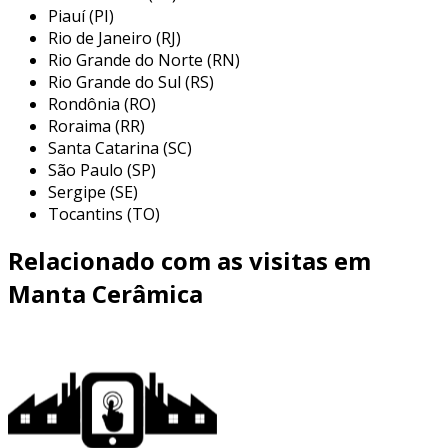
Piauí (PI)
indústria metalúrgica:
amplamente
Rio de Janeiro (RJ)
utilizada em fornos de fundição e fornos
Rio Grande do Norte (RN)
de aquecimento, onde resiste a
Rio Grande do Sul (RS)
Rondônia (RO)
temperaturas extremas, essencial para o
Roraima (RR)
processo de fusão de metais.
Santa Catarina (SC)
fabricação de cerâmica:
usada em
São Paulo (SP)
fornos e estufas cerâmicas, permitindo
Sergipe (SE)
que as peças sejam queimadas em altas
Tocantins (TO)
temperaturas sem comprometer a
Relacionado com as visitas em
qualidade do produto final.
indústria petroquímica:
empregada em
Manta Cerâmica
reatores e unidades de craqueamento,
onde a capacidade de suportar altas
temperaturas e ambientes corrosivos é
essencial.
indústria de energia:
utilizada em
caldeiras e turbinas, promovendo