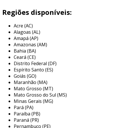
deteriorar-se.
Regiões disponíveis:
um de seus principais atributos é a baixa
condutividade térmica, o que resulta em
Acre (AC)
excelente eficiência energética. a fibra cerâmica
Alagoas (AL)
refratária é utilizada em fornos, caldeiras, e em
Amapá (AP)
equipamentos industriais onde a preservação
Amazonas (AM)
de calor é crucial, contribuindo assim para a
Bahia (BA)
economia de energia e melhora do
Ceará (CE)
desempenho geral do sistema.
Distrito Federal (DF)
Espírito Santo (ES)
principais aplicações da fibra
Goiás (GO)
cerâmica refratária
Maranhão (MA)
Mato Grosso (MT)
a versatilidade da fibra cerâmica refratária a
Mato Grosso do Sul (MS)
torna indispensável em diversos setores
Minas Gerais (MG)
industriais. seu uso é aprimorado pela
Pará (PA)
capacidade de resistir a temperaturas elevadas
Paraíba (PB)
enquanto mantém a integridade estrutural.
Paraná (PR)
entre as principais aplicações, destacam-se:
Pernambuco (PE)