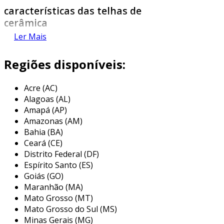
características das telhas de
cerâmica
Ler Mais
as telhas de cerâmica destacam-se por várias
características fundamentais. a seguir, listamos
Regiões disponíveis:
as mais relevantes:
durabilidade
: telhas de cerâmica podem
Acre (AC)
Alagoas (AL)
durar décadas, resistindo a intempéries e
Amapá (AP)
desgaste.
Amazonas (AM)
isolamento térmico
: elas proporcionam
Bahia (BA)
um bom isolamento térmico, ajudando a
Ceará (CE)
manter a temperatura interna do
Distrito Federal (DF)
ambiente.
Espírito Santo (ES)
Goiás (GO)
baixa manutenção
: normalmente, as
Maranhão (MA)
telhas de cerâmica necessitam de pouca
Mato Grosso (MT)
manutenção após a instalação.
Mato Grosso do Sul (MS)
estética variegada
: disponíveis em
Minas Gerais (MG)