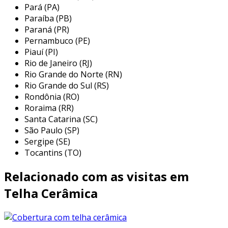
Pará (PA)
várias cores e formatos, essas telhas
Paraíba (PB)
podem se adaptar a diferentes estilos
Paraná (PR)
arquitetônicos.
Pernambuco (PE)
resistência ao fogo
: o material cerâmico
Piauí (PI)
é incombustível, aumentando a segurança
Rio de Janeiro (RJ)
da construção.
Rio Grande do Norte (RN)
Rio Grande do Sul (RS)
essas características tornam a telha de
Rondônia (RO)
cerâmica uma escolha popular entre arquitetos
Roraima (RR)
e proprietários de imóveis.
Santa Catarina (SC)
São Paulo (SP)
vantagens da telha de cerâmica
Sergipe (SE)
Tocantins (TO)
além das características acima, as telhas de
cerâmica oferecem diversos benefícios que
Relacionado com as visitas em
podem agregar valor às construções.
Telha Cerâmica
entre os principais benefícios das telhas de
cerâmica, destacam-se: