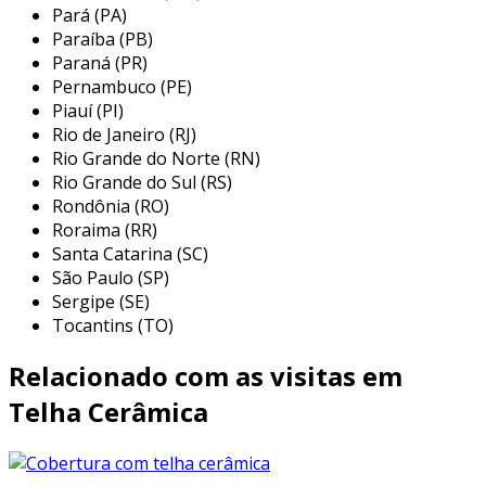
principais características e
Pará (PA)
benefícios da telha paulistinha
Paraíba (PB)
Paraná (PR)
as telhas paulistinha se destacam por uma
Pernambuco (PE)
Piauí (PI)
série de características que conferem
Rio de Janeiro (RJ)
vantagens comparativas em relação a outros
Rio Grande do Norte (RN)
tipos de cobertura. entre os principais
Rio Grande do Sul (RS)
benefícios, podemos citar:
Rondônia (RO)
Roraima (RR)
drenagem eficiente:
o formato da telha
Santa Catarina (SC)
permite que a água da chuva escoe
São Paulo (SP)
rapidamente, evitando acúmulo e
Sergipe (SE)
problemas como infiltrações.
Tocantins (TO)
isolamento térmico:
o barro utilizado na
Relacionado com as visitas em
sua composição proporciona um bom
isolamento térmico, ajudando a manter a
Telha Cerâmica
temperatura interna da construção mais
estável.
durabilidade:
sua resistência à exposição