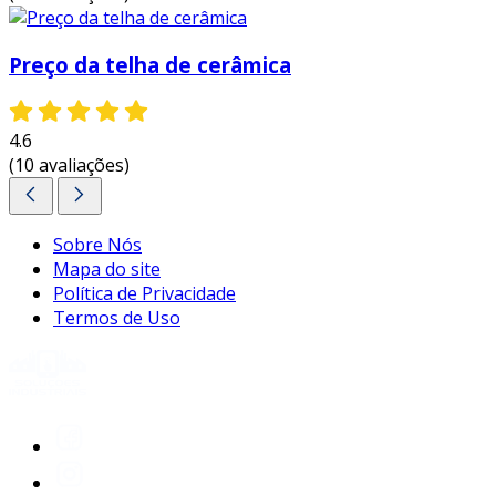
se você está interessado na instalação de
telhas paulistinha para seu projeto, não hesite
em buscar orçamentos detalhados e comparar
Preço da telha de cerâmica
preços.
entre em contato e solicite um
orçamento personalizado!
4.6
(10 avaliações)
Sobre Nós
Mapa do site
Política de Privacidade
Termos de Uso