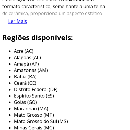
formato característico, semelhante a uma telha
de cerâmica, proporciona um aspecto estético
valorizado, além de excelente capacidade de
Ler Mais
drenagem de água. este tipo de telha é
amplamente utilizado em casas, galpões e
Regiões disponíveis:
outras construções, sendo uma escolha muito
prática e funcional.
Acre (AC)
Alagoas (AL)
fabricadas a partir de argila, as telhas
Amapá (AP)
paulistinha passam por um processo de
Amazonas (AM)
queima que garante sua durabilidade e
Bahia (BA)
resistência a condições climáticas adversas. são
Ceará (CE)
oferecidas em várias cores e acabamentos,
Distrito Federal (DF)
permitindo uma personalização de acordo com
Espírito Santo (ES)
o projeto arquitetônico da construção. além
Goiás (GO)
Maranhão (MA)
disso, destacam-se pela facilidade de instalação,
Mato Grosso (MT)
o que contribui para uma obra mais rápida e
Mato Grosso do Sul (MS)
eficiente.
Minas Gerais (MG)