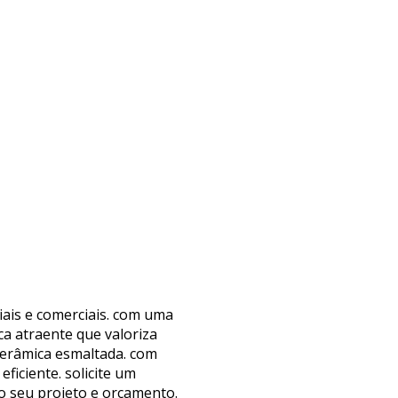
iais e comerciais. com uma
a atraente que valoriza
cerâmica esmaltada. com
iciente. solicite um
o seu projeto e orçamento.