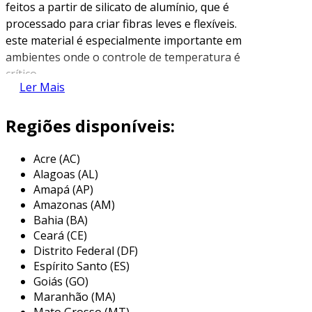
feitos a partir de silicato de alumínio, que é
processado para criar fibras leves e flexíveis.
este material é especialmente importante em
ambientes onde o controle de temperatura é
crítico.
Ler Mais
propriedades dos flocos de fibra
cerâmica
Regiões disponíveis:
as principais propriedades que tornam os
Acre (AC)
flocos de fibra cerâmica uma escolha popular
Alagoas (AL)
para isolamento incluem:
Amapá (AP)
Amazonas (AM)
alta resistência ao calor:
capazes de
Bahia (BA)
suportar temperaturas superiores a 1.200
Ceará (CE)
°c, são indicados para fornos e
Distrito Federal (DF)
equipamentos que operam em altas
Espírito Santo (ES)
temperaturas.
Goiás (GO)
Maranhão (MA)
baixa condutividade térmica:
as fibras
Mato Grosso (MT)