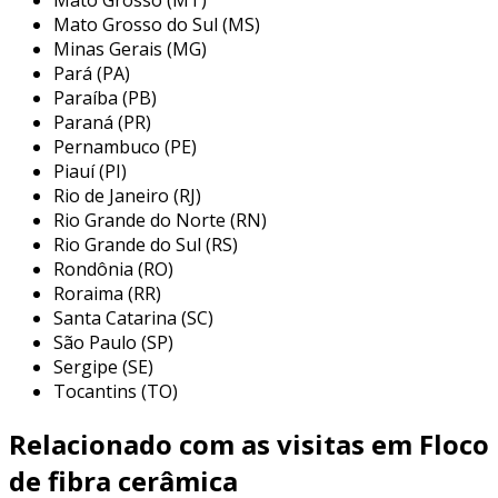
reduzida a transferência de calor,
Mato Grosso do Sul (MS)
proporcionando eficiência energética.
Minas Gerais (MG)
leveza:
a sua leveza facilita o manuseio e
Pará (PA)
a instalação.
Paraíba (PB)
Paraná (PR)
essas características fazem dos flocos de fibra
Pernambuco (PE)
cerâmica uma opção atrativa para diversas
Piauí (PI)
indústrias, como metalurgia, petroquímica e
Rio de Janeiro (RJ)
geração de energia.
Rio Grande do Norte (RN)
Rio Grande do Sul (RS)
benefícios da utilização
Rondônia (RO)
Roraima (RR)
a adoção de flocos de fibra cerâmica traz uma
Santa Catarina (SC)
série de vantagens significativas:
São Paulo (SP)
Sergipe (SE)
eficiência energética:
a baixa
Tocantins (TO)
condutividade térmica contribui para a
redução dos custos de energia.
Relacionado com as visitas em Floco
durabilidade:
resistentes a desgastes e
de fibra cerâmica
efeitos químicos, possuem uma longa vida