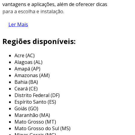
vantagens e aplicações, além de oferecer dicas
para a escolha e instalação.
características das pastilhas de
Ler Mais
cerâmica
Regiões disponíveis:
as pastilhas de cerâmica são pequenas placas
feitas a partir da argila que, após serem
Acre (AC)
moldadas, são submetidas ao processo de
Alagoas (AL)
queima. esse processo resulta em um material
Amapá (AP)
durável e resistente. entre suas principais
Amazonas (AM)
características, podemos destacar:
Bahia (BA)
Ceará (CE)
variedade de cores e texturas
:
Distrito Federal (DF)
disponíveis em uma ampla gama de
Espírito Santo (ES)
opções, desde tons neutros até cores
Goiás (GO)
vibrantes.
Maranhão (MA)
Mato Grosso (MT)
resistência
: altamente resistentes à
Mato Grosso do Sul (MS)
umidade e à abrasão, tornando-as ideais
Minas Gerais (MG)