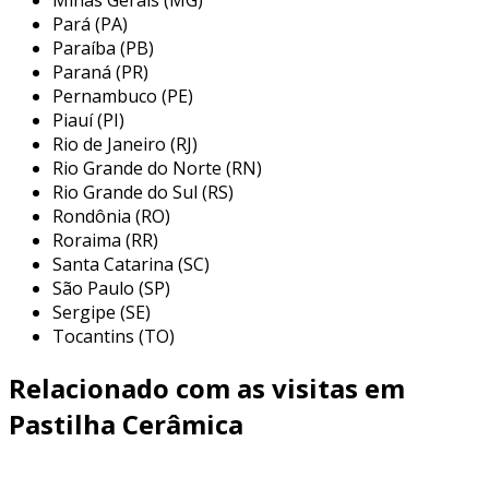
para áreas de alto tráfego.
Pará (PA)
facilidade de limpeza
: superfícies lisas
Paraíba (PB)
facilitam a limpeza, tornando-as uma
Paraná (PR)
escolha prática.
Pernambuco (PE)
Piauí (PI)
vantagens das pastilhas de cerâmica
Rio de Janeiro (RJ)
Rio Grande do Norte (RN)
optar por pastilhas de cerâmica traz diversos
Rio Grande do Sul (RS)
benefícios. entre eles, podemos listar:
Rondônia (RO)
Roraima (RR)
estética
: a variedade de opções estéticas
Santa Catarina (SC)
permite a personalização de qualquer
São Paulo (SP)
ambiente.
Sergipe (SE)
Tocantins (TO)
durabilidade
: são resistentes a manchas,
riscos e umidade, garantindo longa vida
Relacionado com as visitas em
útil.
Pastilha Cerâmica
manutenção baixa
: requerem pouco
cuidado, bastando uma limpeza regular.
isolamento térmico
: contribuem para a