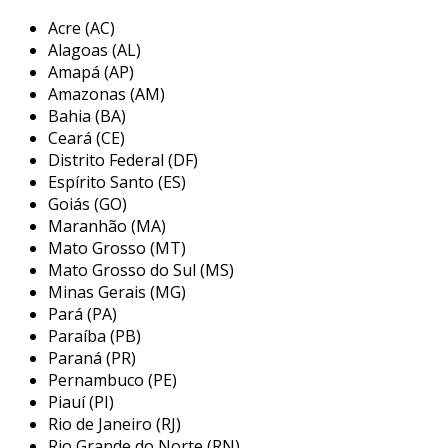
principais características do puxador
Acre (AC)
os puxadores de cerâmica com design exclusivo
Alagoas (AL)
são cuidadosamente desenvolvidos para
Amapá (AP)
combinar
estética sofisticada
com
Amazonas (AM)
durabilidade excepcional
.
Bahia (BA)
Ceará (CE)
sua composição em cerâmica de alta qualidade
Distrito Federal (DF)
oferece resistência a impactos e abrasões,
Espírito Santo (ES)
garantindo que o produto mantenha sua
Goiás (GO)
Maranhão (MA)
beleza e funcionalidade por anos.
Mato Grosso (MT)
além disso, o design ergonômico facilita o
Mato Grosso do Sul (MS)
manuseio, contribuindo para um uso mais
Minas Gerais (MG)
Pará (PA)
eficiente e confortável em ambientes
Paraíba (PB)
corporativos.
Paraná (PR)
esse diferencial não apenas enriquece
Pernambuco (PE)
Piauí (PI)
visualmente os espaços, mas também reduz a
Rio de Janeiro (RJ)
frequência de substituições, otimizando o
Rio Grande do Norte (RN)