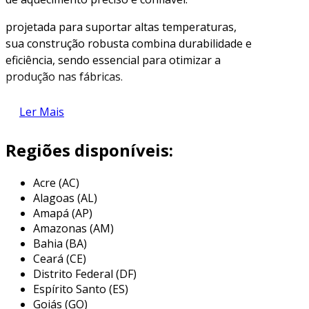
projetada para suportar altas temperaturas,
sua construção robusta combina durabilidade e
eficiência, sendo essencial para otimizar a
produção nas fábricas.
descubra como essa solução pode melhorar o
Ler Mais
desempenho térmico dos seus equipamentos
industriais.
Regiões disponíveis:
características da resistência
cerâmica tubular
Acre (AC)
Alagoas (AL)
construída para suportar ambientes exigentes,
Amapá (AP)
a resistência cerâmica tubular é feita com
Amazonas (AM)
materiais que garantem
alta eficiência
Bahia (BA)
Ceará (CE)
térmica
.
Distrito Federal (DF)
sua composição em cerâmica de qualidade
Espírito Santo (ES)
superior promove um
aquecimento uniforme
Goiás (GO)