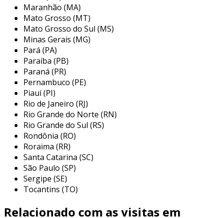
Maranhão (MA)
e consistente
, essencial para processos
Mato Grosso (MT)
industriais que demandam precisão.
Mato Grosso do Sul (MS)
vantagens do design tubular
Minas Gerais (MG)
Pará (PA)
além disso, o
design tubular
aumenta a área
Paraíba (PB)
de contato com os elementos a serem
Paraná (PR)
aquecidos, otimizando o tempo de resposta e a
Pernambuco (PE)
Piauí (PI)
eficiência energética.
Rio de Janeiro (RJ)
desta forma, sua operação torna-se mais
Rio Grande do Norte (RN)
econômica e ecologicamente sustentável
,
Rio Grande do Sul (RS)
Rondônia (RO)
contribuindo para a redução dos custos
Roraima (RR)
operacionais.
Santa Catarina (SC)
benefícios do uso em ambiente
São Paulo (SP)
industrial
Sergipe (SE)
Tocantins (TO)
em um ambiente industrial, a
resistência
Relacionado com as visitas em
cerâmica tubular
oferece benefícios