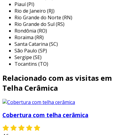
Piauí (PI)
de conferirem um charme especial às
Rio de Janeiro (RJ)
edificações. algumas das principais aplicações
Rio Grande do Norte (RN)
incluem:
Rio Grande do Sul (RS)
Rondônia (RO)
residências:
utilizadas em casas de
Roraima (RR)
campo, chalés e em projetos
Santa Catarina (SC)
arquitetônicos que buscam um visual mais
São Paulo (SP)
rústico e aconchegante.
Sergipe (SE)
edificações comerciais:
muitas lojas e
Tocantins (TO)
restaurantes optam por telhas coloniais
Relacionado com as visitas em
para criar um ambiente acolhedor,
atraindo clientes.
Telha Cerâmica
construções históricas:
em restauros e
revitalizações, as telhas coloniais são
frequentemente selecionadas para
Cobertura com telha cerâmica
manter a autenticidade arquitetônica.
hotéis e pousadas:
estabelecimentos que
desejam proporcionar uma experiência