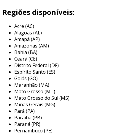
durável e resistente às intempéries.
Regiões disponíveis:
as telhas cerâmicas coloniais são valorosas em
projetos que buscam um aspecto rústico e
Acre (AC)
tradicional, sendo altamente apreciadas em
Alagoas (AL)
construções em regiões de clima quente e seco,
Amapá (AP)
em razão de suas propriedades térmicas. além
Amazonas (AM)
de sua funcionalidade, elas trazem um apelo
Bahia (BA)
estético que harmoniza com diferentes estilos
Ceará (CE)
de arquitetura, desde casas de campo até
Distrito Federal (DF)
edifícios em áreas urbanas.
Espírito Santo (ES)
Goiás (GO)
principais aplicações da telha
Maranhão (MA)
cerâmica colonial
Mato Grosso (MT)
Mato Grosso do Sul (MS)
as telhas cerâmicas coloniais são amplamente
Minas Gerais (MG)
utilizadas em várias aplicações, principalmente
Pará (PA)
em construções residenciais e comerciais que
Paraíba (PB)
buscam uma estética diferenciada. elas se
Paraná (PR)
destacam na proteção contra chuvas e sol, além
Pernambuco (PE)