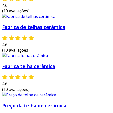
durabilidade:
o material cerâmico é
4.6
altamente resistente ao desgaste,
(10 avaliações)
intempéries e fogo, garantindo uma
longa vida útil.
Fabrica de telhas cerâmica
isolamento térmico:
a telha cerâmica
colonial ajuda a manter a temperatura
interna dos ambientes, proporcionando
4.6
conforto e economia de energia ao
(10 avaliações)
reduzir o uso de ar condicionado.
baixa manutenção:
sua superfície é fácil
Fabrica telha cerâmica
de limpar e não requer cuidados especiais,
diferenciando-se de outros tipos de
revestimentos que exigem mais atenção.
4.6
estética atraente:
a aparência clássica e
(10 avaliações)
tradicional das telhas cerâmicas coloniais
agrega valor visual a qualquer projeto
Preço da telha de cerâmica
arquitetônico, sendo uma opção sempre
atemporal.